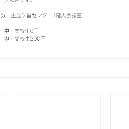
45分　生涯学習センター1階大会議室
円　中・高校生0円
　中・高校生200円