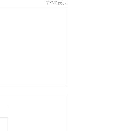
すべて表示
の里キッズスポーツクラ
7/25)からのお知らせ】
日（土）は生涯学習センター
和室にて行います。 ※８月