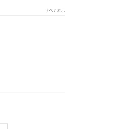
すべて表示
の里キッズスポーツクラ
7/25)からのお知らせ】
日（土）は生涯学習センター