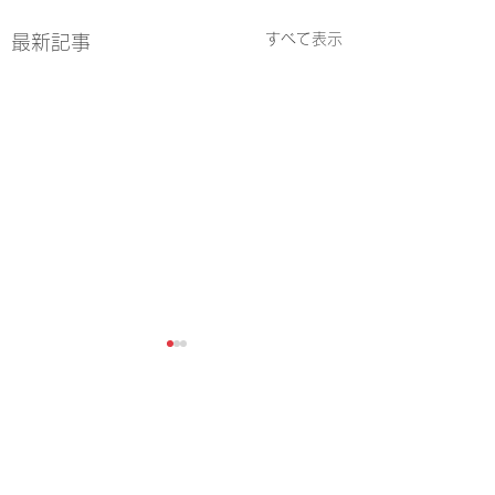
すべて表示
最新記事
【梅の里キッズス
ツクラブ（7/25
コメント
お知らせ】
２５日（土）は生涯
８月のお休み
ンター2階和室にて